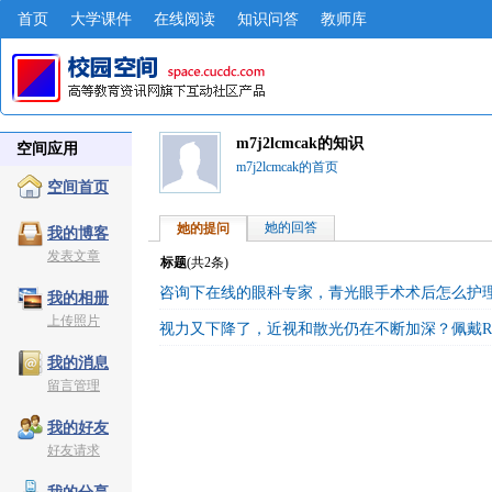
首页
大学课件
在线阅读
知识问答
教师库
m7j2lcmcak的知识
空间应用
m7j2lcmcak的首页
空间首页
她的回答
她的提问
我的博客
发表文章
标题
(共
2
条)
咨询下在线的眼科专家，青光眼手术术后怎么护
我的相册
上传照片
视力又下降了，近视和散光仍在不断加深？佩戴R
我的消息
留言管理
我的好友
好友请求