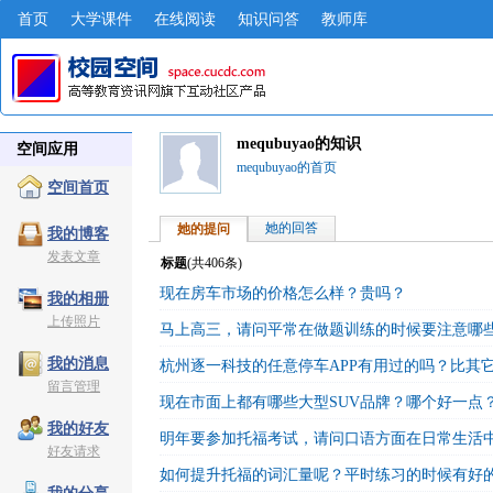
首页
大学课件
在线阅读
知识问答
教师库
mequbuyao的知识
空间应用
mequbuyao的首页
空间首页
她的回答
她的提问
我的博客
发表文章
标题
(共
406
条)
现在房车市场的价格怎么样？贵吗？
我的相册
上传照片
马上高三，请问平常在做题训练的时候要注意哪
我的消息
杭州逐一科技的任意停车APP有用过的吗？比其
留言管理
现在市面上都有哪些大型SUV品牌？哪个好一点
我的好友
明年要参加托福考试，请问口语方面在日常生活
好友请求
如何提升托福的词汇量呢？平时练习的时候有好