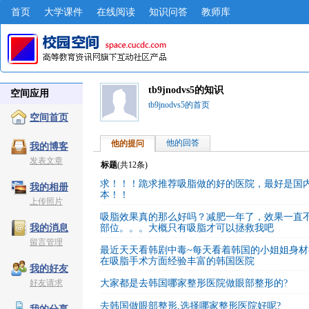
首页
大学课件
在线阅读
知识问答
教师库
tb9jnodvs5的知识
空间应用
tb9jnodvs5的首页
空间首页
他的回答
他的提问
我的博客
发表文章
标题
(共
12
条)
求！！！跪求推荐吸脂做的好的医院，最好是国
我的相册
本！！
上传照片
吸脂效果真的那么好吗？减肥一年了，效果一直
部位。。。大概只有吸脂才可以拯救我吧
我的消息
留言管理
最近天天看韩剧中毒~每天看着韩国的小姐姐身材
在吸脂手术方面经验丰富的韩国医院
我的好友
好友请求
大家都是去韩国哪家整形医院做眼部整形的?
去韩国做眼部整形,选择哪家整形医院好呢?