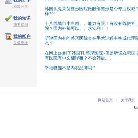
我的分享
添加分享
韩国贝缇莱茵整形医院做眼部整形是否专业权威
样???
我的知识
十八线城市小白领。。能力有限！有没有既便宜
我要提问
院？国内外都可以。。求安利！！
我的帐户
听说国内有的整形医院会在手术过程中换成代理
头像更换
么？
在网上get到了韩国TL整形医院~但是听说在韩国
有医院有中文翻译嘛？不会韩语。。
幸福狐狸不是内衣品牌吗？
网站首页
|
关于我们
C