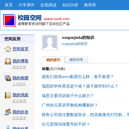
首页
大学课件
在线阅读
知识问答
教师库
wuqunjinla的知识
空间应用
wuqunjinla的首页
空间首页
她的回答
她的提问
我的博客
发表文章
标题
(共
2156
条)
朋友们觉得anvo集团怎么样，靠不靠谱？
我的相册
上传照片
瑞思的学科英语是个啥？孩子能学到什么？
我的消息
瑞思主要培训孩子什么能力？
留言管理
广州幼儿英语早教机构哪家好？
我的好友
财务公司很注重数据安全，想采购激光打印机，
好友请求
位元堂珠珀保婴丹好不好？