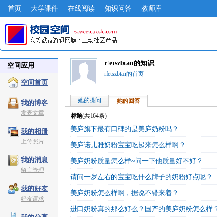
首页
大学课件
在线阅读
知识问答
教师库
rfetszbtan的知识
空间应用
rfetszbtan的首页
空间首页
她的提问
她的回答
我的博客
发表文章
标题
(共
164
条)
美庐旗下最有口碑的是美庐奶粉吗？
我的相册
上传照片
美庐诺儿雅奶粉宝宝吃起来怎么样啊？
我的消息
美庐奶粉质量怎么样~问一下他质量好不好？
留言管理
请问一岁左右的宝宝吃什么牌子的奶粉好点呢？
我的好友
美庐奶粉怎么样啊，据说不错来着？
好友请求
进口奶粉真的那么好么？国产的美庐奶粉怎么样