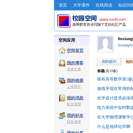
首页
大学课件
在线阅读
知识问
liuxia
空间应用
liuxiang
空间首页
他的提问
他的
我的博客
发表文章
标题
(共
33
条)
谁有高等数学第5
我的相册
上传照片
做假牙现在常用的
光学设计是否必须
我的消息
留言管理
电力系统中实时数
我的好友
在大学物理课教学过
好友请求
什么是地球化学啊