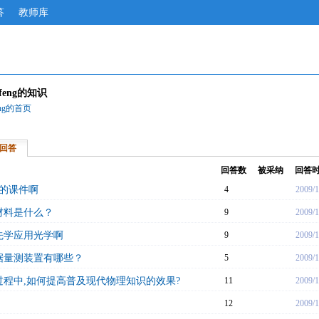
答
教师库
ngfeng的知识
feng的首页
回答
回答数
被采纳
回答
版的课件啊
4
2009/1
材料是什么？
9
2009/1
先学应用光学啊
9
2009/1
据量测装置有哪些？
5
2009/1
程中,如何提高普及现代物理知识的效果?
11
2009/1
12
2009/1