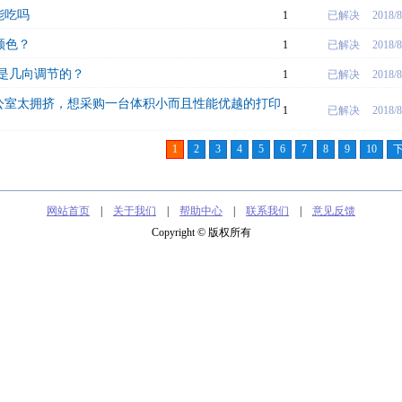
能吃吗
1
已解决
2018/8
颜色？
1
已解决
2018/8
是几向调节的？
1
已解决
2018/8
公室太拥挤，想采购一台体积小而且性能优越的打印
1
已解决
2018/8
1
2
3
4
5
6
7
8
9
10
网站首页
|
关于我们
|
帮助中心
|
联系我们
|
意见反馈
Copyright © 版权所有