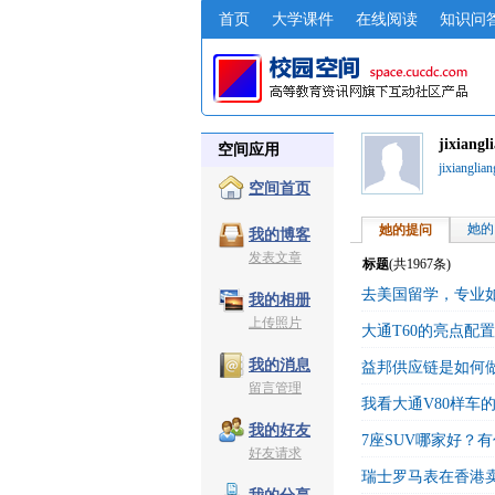
首页
大学课件
在线阅读
知识问
jixian
空间应用
jixiangl
空间首页
她的
她的提问
我的博客
发表文章
标题
(共
1967
条)
去美国留学，专业
我的相册
上传照片
大通T60的亮点配
我的消息
益邦供应链是如何
留言管理
我看大通V80样车
我的好友
7座SUV哪家好？
好友请求
瑞士罗马表在香港