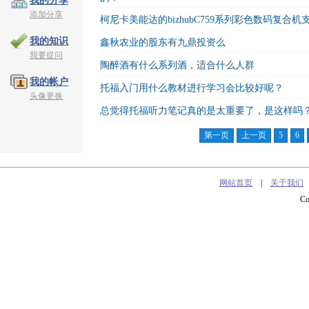
我的分享
添加分享
柯尼卡美能达的bizhubC759系列彩色数码复合
我的知识
鑫秋农业的股东有九鼎投资么
我要提问
陶醉酒有什么系列酒，适合什么人群
我的帐户
托福入门用什么教材进行学习会比较好呢？
头像更换
总觉得托福听力笔记真的是太重要了，是这样吗
第一页
上一页
5
6
网站首页
|
关于我们
C