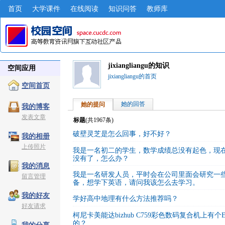
首页
大学课件
在线阅读
知识问答
教师库
jixiangliangu的知识
空间应用
jixiangliangu的首页
空间首页
她的回答
她的提问
我的博客
发表文章
标题
(共
1967
条)
破壁灵芝是怎么回事，好不好？
我的相册
上传照片
我是一名初二的学生，数学成绩总没有起色，现
没有了，怎么办？
我的消息
我是一名研发人员，平时会在公司里面会研究一
留言管理
备，想学下英语，请问我该怎么去学习。
我的好友
学好高中地理有什么方法推荐吗？
好友请求
柯尼卡美能达bizhub C759彩色数码复合机上有
的？