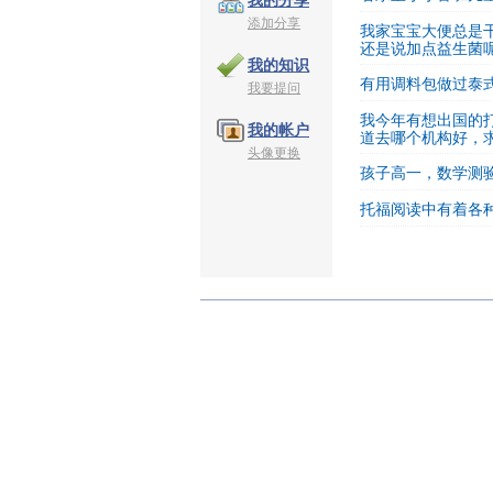
我的分享
添加分享
我家宝宝大便总是
还是说加点益生菌
我的知识
有用调料包做过泰
我要提问
我今年有想出国的
我的帐户
道去哪个机构好，
头像更换
孩子高一，数学测
托福阅读中有着各