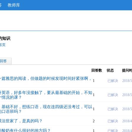
答
教师库
kx的知识
的首页
回答
回答数
状态
提问
做一篇雅思的阅读，但做题的时候发现时间好紧张啊，
1
已解决
2018/5
升英语，好多年没接触了，要从最基础的开始，不知
1
已解决
2018/5
个情况的课？
，基础不好，想练口语，现在连四级还没考过，可以
1
已解决
2018/5
的口语班吗？
膜法世家了，是真的吗？
2
已解决
2018/4
童酸奶有什么很好的地方吗？
1
已解决
2018/4