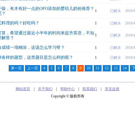
干燥，有木有好一点的OPO添加的婴幼儿奶粉推荐？
1
已解决
2018/4
呢？
式料理的吗？好吃吗？
1
已解决
2018/4
打算，希望通过最近小半年的时间来提升英语，不知
1
已解决
2018/4
求解答？
验成绩一塌糊涂，这该怎么学习呀？
1
已解决
2018/4
种各样的题型，这类题目是怎么样的呢？
1
已解决
2018/4
第一页
上一页
4
5
6
7
8
9
10
11
12
13
14
网站首页
|
关于我们
|
帮助中心
|
联系我们
|
意见反馈
Copyright © 版权所有