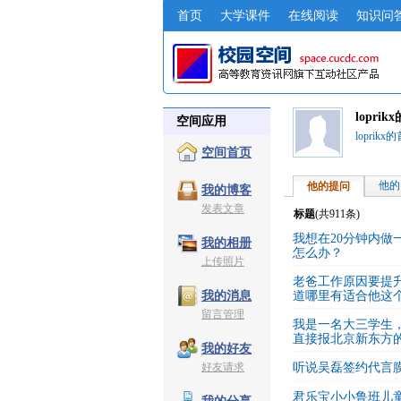
首页
大学课件
在线阅读
知识问
lopri
空间应用
loprikx
空间首页
他的
他的提问
我的博客
发表文章
标题
(共
911
条)
我想在20分钟内
我的相册
怎么办？
上传照片
老爸工作原因要提
道哪里有适合他这
我的消息
留言管理
我是一名大三学生
直接报北京新东方
我的好友
好友请求
听说吴磊签约代言
君乐宝小小鲁班儿