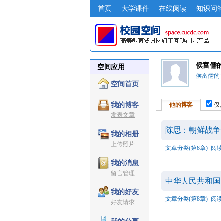
首页
大学课件
在线阅读
知识问
侯富儒
空间应用
侯富儒的
空间首页
他的博客
仅
我的博客
发表文章
陈思：朝鲜战争
我的相册
上传照片
文章分类(第8章)
阅读
我的消息
留言管理
中华人民共和国宪
我的好友
文章分类(第8章)
阅读
好友请求