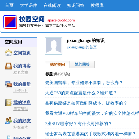
首页
大学课件
在线阅读
知识问答
教师库
jixiangliangu的知识
空间应用
jixiangliangu的首页
空间首页
她的回答
她的提问
我的博客
发表文章
标题
(共
1967
条)
去美国留学，专业如果不喜欢，怎么办？
我的相册
上传照片
大通T60的亮点配置是什么？谁知道？
我的消息
益邦供应链是如何做到降成本、提效率的？
留言管理
我看大通V80样车的空间很大，它的安全性怎么
我的好友
7座SUV哪家好？有什么可推荐的？
好友请求
瑞士罗马表在香港卖的手表款式和内地一样嘛？