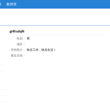
答
教师库
gi4fxalq0i
性别：
男
地区：
空间简介：
快乐工作，快乐生活！
最近活动：