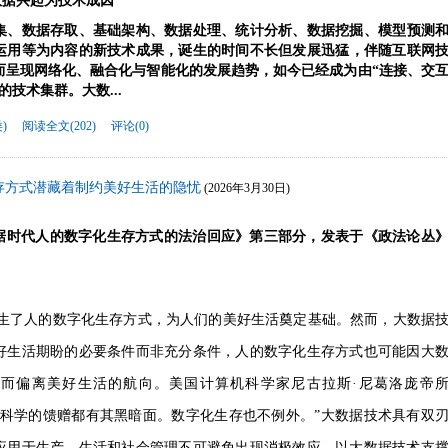
数据兴起为技术成因
集、数据存取、基础架构、数据处理、统计分析、数据挖掘、模型预测
运用
等
为内容的新技术成果
，
诞生的时间不长但发展
迅猛
，伴随互联网
而
呈现网络化、融合化与智能化的发展趋势
，如今已经成为
由
“
连接、交
的
技术集群。
大数...
)
阅读全文(202)
评论(0)
存方式潜藏着制约美好生活的隐忧
(2026年3月30日)
据时代人的数字化生存方式的法治回应》第三部分，
发表于《政法论丛
生了人的数字化生存方式，为人们的美好生活奠定基础。然而，大数据
好生活期盼的必要条件而非充分条件，人的数字化生存方式也可能因大
用而偏离美好生活的航向。
美国计算机科学家
尼古拉斯
·尼葛洛庞帝
或科学的馈赠都有其黑暗面。数字化生存也不例外。”
大数据技术具有双
应用于生产、生活和社会管理不可避免出现消极效应，以大数据技术支