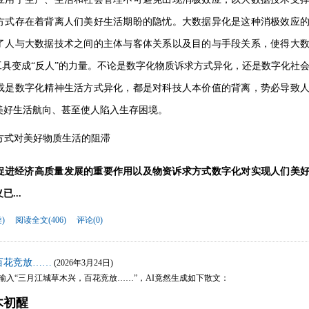
方式存在着背离人们美好生活期盼的隐忧。大数据异化是这种消极效应
了人与大数据技术之间的主体与客体关系以及目的与手段关系，使得
大
工具变成“反人”的力量
。
不论是数字化物质诉求方式异化，还是数字化社
或是数字化精神生活方式异化，都是对科技人本价值的背离，势必导致
美好生活航向、甚至使人陷入生存困境
。
方式对美好物质生活的阻滞
促进经济高质量发展的重要作用以及物资诉求方式数字化对实现人们美
...
)
阅读全文(406)
评论(0)
百花竞放……
(2026年3月24日)
上输入“三月江城草木兴，百花竞放……”，AI竟然生成如下散文：
木初醒