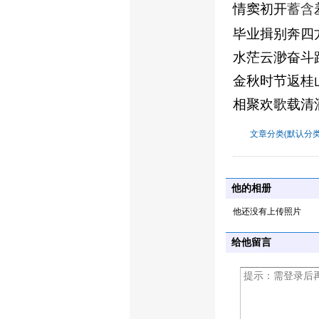
情窦初开
蓄
含
毕业揖别奔四
水茫云渺奋斗
金秋时节返桂
相聚欢歌载清
文章分类(默认分类
他的相册
他还没有上传照片
给他留言