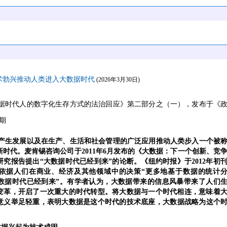
术勃兴推动人类进入大数据时代
(2026年3月30日)
据时代人的数字化
生存方式
的法治回应》第二部分之（一），发布于《
1期
产生发展以及在生产、生活和社会管理的广泛应用推动人类步入一个被
新时代。
麦肯锡咨询公司于
2011
年
6
月发布的《大数据：下一个创新、竞
研究报告提出“大数据时代已经到来”的论断。
《纽约时报》于
2012
年初
依据人们
在商业、经济及其他领域中
的决策
“更多地基于数据的统计
大数据时代已经到来”。有学者认为，大数据带来的信息风暴带来了人们
变革，开启了一次重大的时代转型。
将大数据与一个时代相连，意味着
意义
举足轻重
，
表明大数据是这个时代的技术底座，大数据战略为这个
。