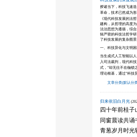
揆诸当下，
科技
飞速迭
革命，技术已然成为形
《现代科技发展的法哲
建构，
从哲理的高度
为
法治思想为遵循，综合
辑严密的科技
法
哲学研
了科技发展的复杂图景
一、科技异化与文明困
当
生成式人工智能
以人
入司法裁判，现代科技
式，
“却无往不在枷锁
理论根基，通过
“科技异
文章分类(默认分类
归来依旧白月光
(2
四十年前桂子
同窗晨读共诵
青葱岁月时光