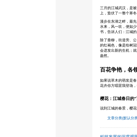
三月的江城武汉，是被
上，蛰伏了一整个寒冬
漫步在东湖之畔，最先
水来，风一吹，便如少
书，告诉人们：江城的
除了垂柳，街道旁、公
的红褐色，像是给树冠
会迸发出新的生机；就
盎然。
百花争艳，各
如果说草木的萌发是春
花卉你方唱罢我登场，
樱花：江城春日的“
说到江城的春景，樱花绝
文章分类(默认分类
科技发展的深度观照