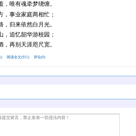
羞，唯有魂牵梦绕缠。
方，事业家庭两相忙；
路，归来依然白月光。
山，追忆韶华游校园；
酒，再别天涯咫尺宽。
)
阅读全文(911)
评论(0)