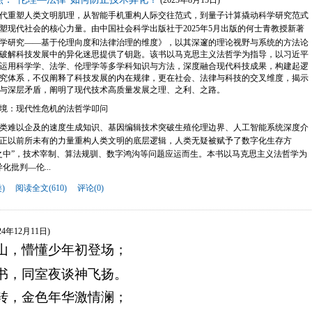
代
重塑人类文明肌理，从智能手机重构人际交往范式，到量子计算撬动科学研究范式
塑现代社会的核心力量。
由中国社会科学出版社于
2025
年
5
月出版的何士青教授新著
学研究
——基于伦理向度和法律治理的维度》
，
以其深邃的理论视野与系统的方法论
破解科技发展中的
异化迷思
提供了
钥匙
。该书
以马克思主义法哲学为指导，以习近平
运用科学学、法学、伦理学等多学科知识与方法
，深度融合现代科技成果，构建起逻
究体系，不仅阐释了科技发展的内在规律，更在社会、法律与科技的交叉维度，揭示
与深层矛盾
，
阐明了现代技术高质量发展之理、之利、之路
。
境：现代性危机的法哲学叩问
类难以企及的速度生成知识、基因编辑技术突破生殖伦理边界、人工智能系统深度介
正以前所未有的力量重构人类文明的底层逻辑
，
人类无疑被赋予了数字化生存方
之中”，技术宰制、算法规驯、数字鸿沟等问题应运而生
。
本书
以马克思主义法哲学为
化批判—伦...
)
阅读全文(610)
评论(0)
024年12月11日)
山
，
懵懂少年初登场；
书，同室夜谈神飞扬。
转，金色年华激情澜；