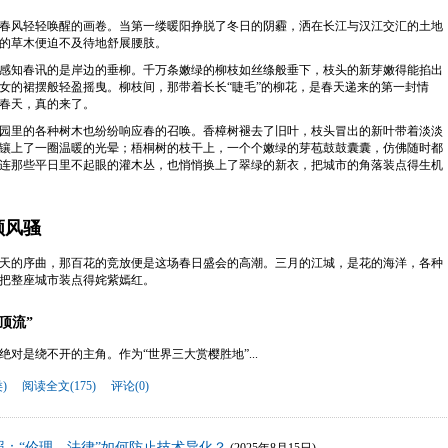
春风轻轻唤醒的画卷。当第一缕暖阳挣脱了冬日的阴霾，洒在长江与汉江交汇的土地
的草木便迫不及待地舒展腰肢。
感知春讯的是岸边的垂柳。千万条嫩绿的柳枝如丝绦般垂下，枝头的新芽嫩得能掐出
女的裙摆般轻盈摇曳。柳枝间，那带着长长“睫毛”的柳花，是春天递来的第一封情
春天，真的来了。
园里的各种树木也纷纷响应春的召唤。香樟树褪去了旧叶，枝头冒出的新叶带着淡淡
镶上了一圈温暖的光晕；梧桐树的枝干上，一个个嫩绿的芽苞鼓鼓囊囊，仿佛随时都
连那些平日里不起眼的灌木丛，也悄悄换上了翠绿的新衣，把城市的角落装点得生机
领风骚
天的序曲，那百花的竞放便是这场春日盛会的高潮。三月的江城，是花的海洋，各种
把整座城市装点得姹紫嫣红。
顶流”
对是绕不开的主角。作为“世界三大赏樱胜地”...
)
阅读全文(175)
评论(0)
：“伦理—法律”如何防止技术异化？
(2025年8月15日)